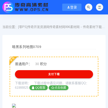
登录
当前位置：
[零PS]传奇开发资源网传奇素材网996素材网
传奇素材下载
>
>
暗黑系列地图0709
享免
普通用户：
30
积分
支付下载
下载说明：
下载过程中遇见问题，请联系客服QQ：
61988825
QQ客服
点击收藏