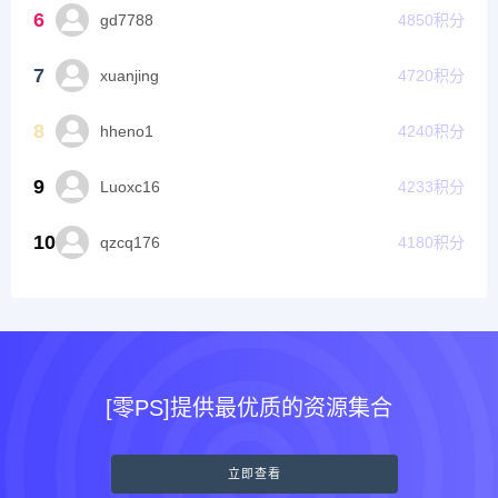
6
gd7788
4850
积分
7
xuanjing
4720
积分
8
hheno1
4240
积分
9
Luoxc16
4233
积分
10
qzcq176
4180
积分
[零PS]提供最优质的资源集合
立即查看