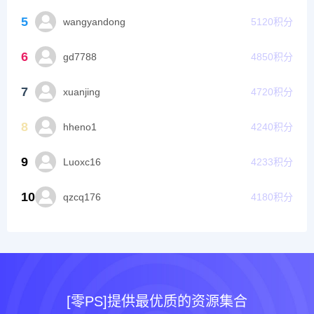
5
wangyandong
5120
积分
6
gd7788
4850
积分
7
xuanjing
4720
积分
8
hheno1
4240
积分
9
Luoxc16
4233
积分
10
qzcq176
4180
积分
[零PS]提供最优质的资源集合