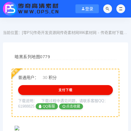
登录
当前位置：
[零PS]传奇开发资源网传奇素材网996素材网
传奇素材下载
>
>
暗黑系列地图0779
享免
普通用户：
30
积分
支付下载
下载说明：
下载过程中遇见问题，请联系客服QQ：
61988825
QQ客服
点击收藏