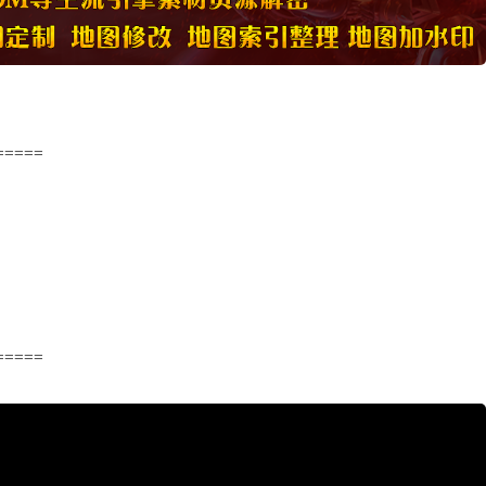
=====
=====