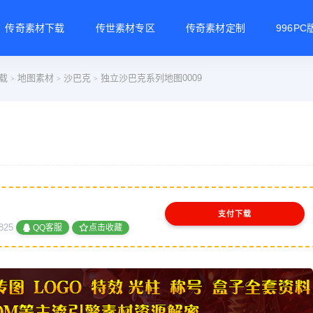
传奇素材下载
传世素材专区
传奇素材定制
996P
载
地图素材
沙巴克
独立沙巴克系列地图0009
>
>
>
支付下载
825
QQ客服
点击收藏