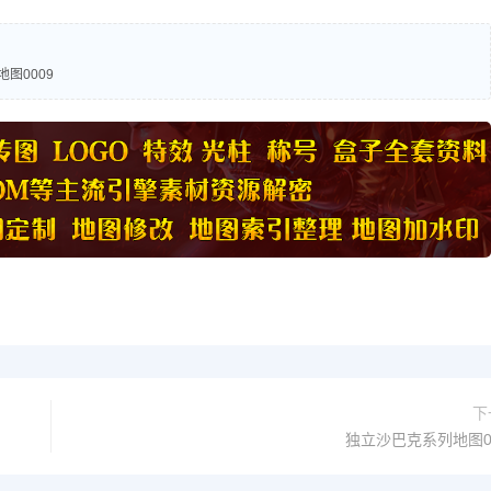
图0009
下
独立沙巴克系列地图0