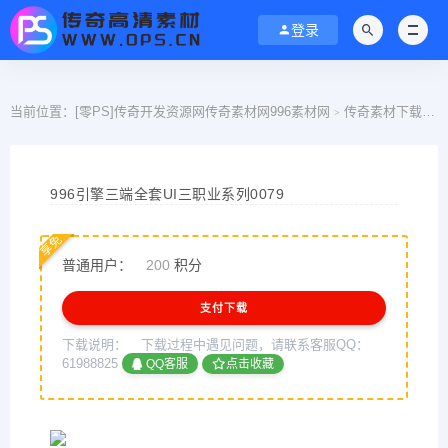
登录
当前位置：
[零PS]传奇开发资源网传奇素材网996素材网
传奇素材下载
9
>
>
996引擎三端全套UI三职业系列0079
享免
普通用户：
200
积分
支付下载
下载说明：
下载过程中遇见问题，请联系客服QQ：
61988825
QQ客服
点击收藏