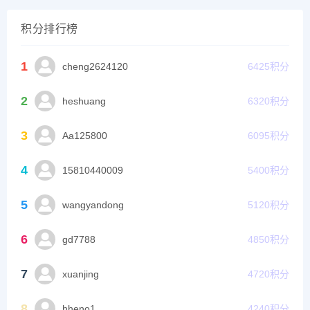
5
wangyandong
5120
积分
6
gd7788
4850
积分
7
xuanjing
4720
积分
8
hheno1
4240
积分
9
Luoxc16
4233
积分
10
qzcq176
4180
积分
[零PS]提供最优质的资源集合