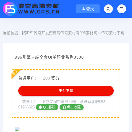
登录
当前位置：
[零PS]传奇开发资源网传奇素材网996素材网
传奇素材下载
9
>
>
996引擎三端全套UI单职业系列0300
享免
普通用户：
200
积分
支付下载
下载说明：
下载过程中遇见问题，请联系客服QQ：
61988825
QQ客服
点击收藏