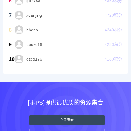
6
gd7788
4850
积分
7
xuanjing
4720
积分
8
hheno1
4240
积分
9
Luoxc16
4233
积分
10
qzcq176
4180
积分
[零PS]提供最优质的资源集合
立即查看