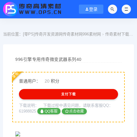
登录
当前位置：
[零PS]传奇开发资源网传奇素材网996素材网
传奇素材下载
>
>
996引擎专用传奇微变武器系列40
享免
普通用户：
20
积分
支付下载
下载说明：
下载过程中遇见问题，请联系客服QQ：
61988825
QQ客服
点击收藏