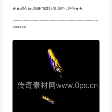
★★动态系列GIF加载较慢请耐心等待★★
======================================
======