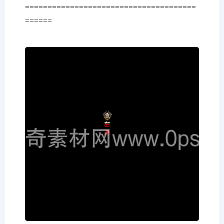
======================================
======