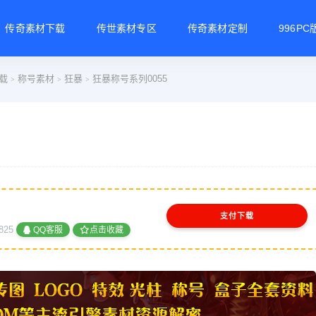
传奇素材下载
传世素材专区
传奇素材定制
996P
载
称号素材
狂暴
狂暴称号系列0055
>
>
>
支付下载
825
QQ客服
点击收藏