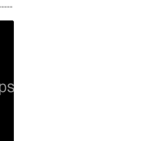
=====