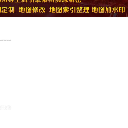
=====
=====