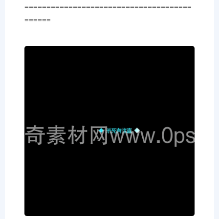
======================================
======