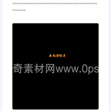
======================================
======