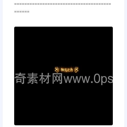
======================================
======