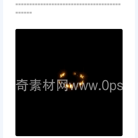
======================================
======