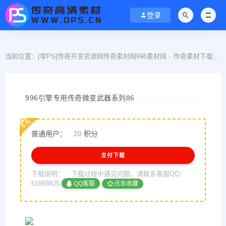
登录
当前位置：
[零PS]传奇开发资源网传奇素材网996素材网
传奇素材下载
>
>
996引擎专用传奇微变武器系列86
享免
普通用户：
20
积分
支付下载
下载说明：
下载过程中遇见问题，请联系客服QQ：
61988825
QQ客服
点击收藏