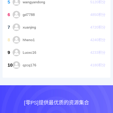
5
wangyandong
5120
积分
6
gd7788
4850
积分
7
xuanjing
4720
积分
8
hheno1
4240
积分
9
Luoxc16
4233
积分
10
qzcq176
4180
积分
[零PS]提供最优质的资源集合