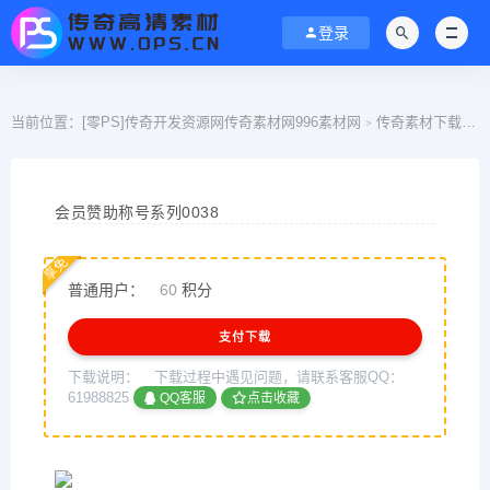
登录
当前位置：
[零PS]传奇开发资源网传奇素材网996素材网
传奇素材下载
>
>
会员赞助称号系列0038
享免
普通用户：
60
积分
支付下载
下载说明：
下载过程中遇见问题，请联系客服QQ：
61988825
QQ客服
点击收藏