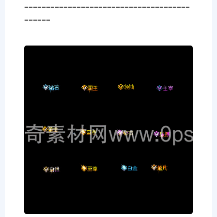
======================================
======