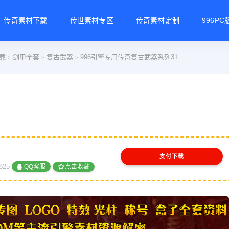
传奇素材下载
传世素材专区
传奇素材定制
996P
载
剑甲全套
复古武器
996引擎专用传奇复古武器系列31
>
>
>
支付下载
825
QQ客服
点击收藏