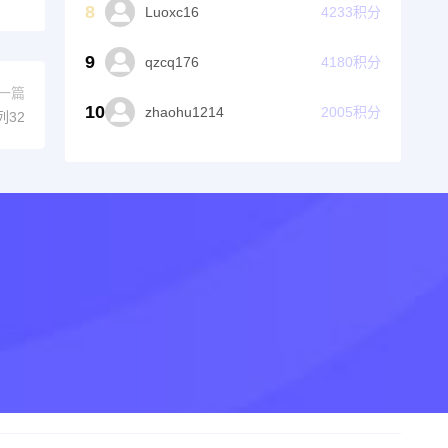
8
Luoxc16
4233
积分
9
qzcq176
4180
积分
一篇
10
zhaohu1214
2005
积分
列32