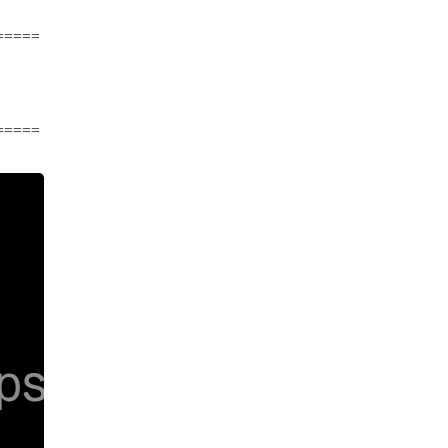
=====
=====