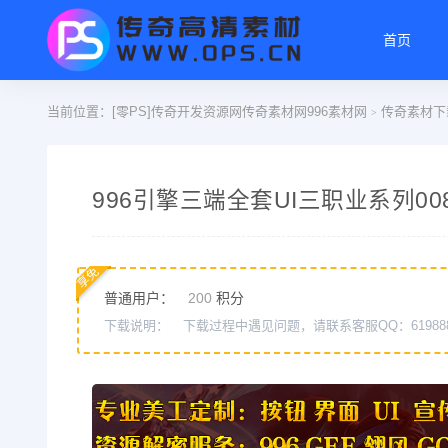
首页
当前位置：
[零PS]传奇开发资源网传奇素材网996素材网
传奇素材下
>
996引擎三端全套UI三职业系列00
享免
普通用户：
200
积分
下载说明：
下载过程中遇见问题，请联系客服QQ：61988