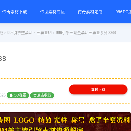
传奇素材下载
传世素材专区
传奇素材定制
996P
载
996引擎整套UI
三职业UI
996引擎三端全套UI三职业系列0088
>
>
>
88
支付下载
825
QQ客服
点击收藏