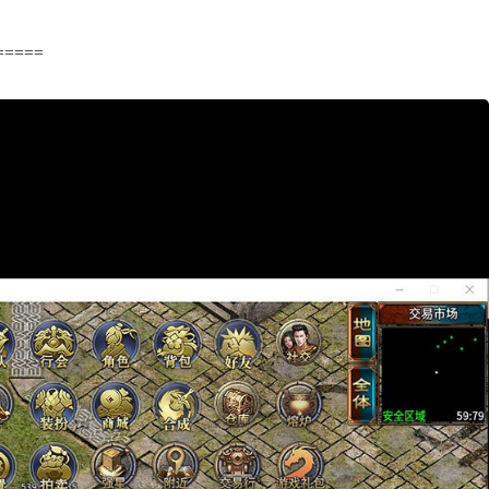
=====