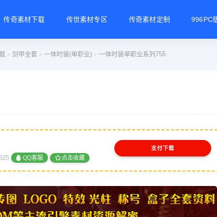
传奇素材下载
传世素材专区
传奇素材定制
996P
载
剑甲全套
一体时装(单职业)
一体时装单职业系列755
>
>
>
支付下载
825
QQ客服
点击收藏