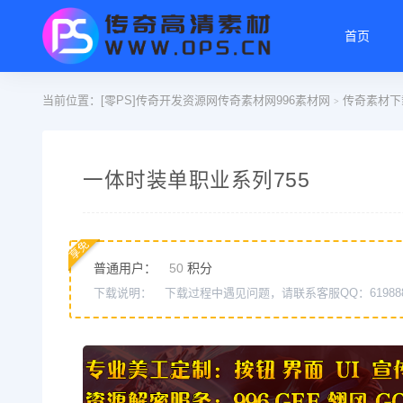
首页
当前位置：
[零PS]传奇开发资源网传奇素材网996素材网
传奇素材下
>
一体时装单职业系列755
享免
普通用户：
50
积分
下载说明：
下载过程中遇见问题，请联系客服QQ：61988