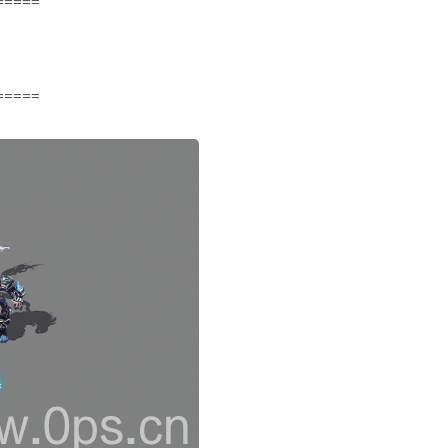
=====
=====