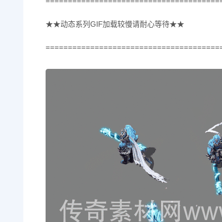
=======================================
★★动态系列GIF加载较慢请耐心等待★★
=======================================