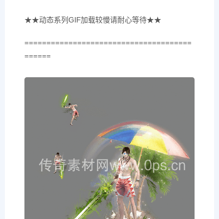
★★动态系列GIF加载较慢请耐心等待★★
======================================
======