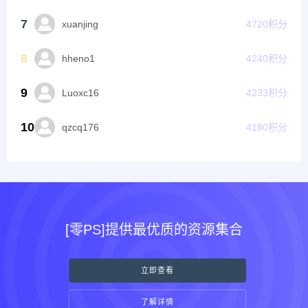
7
xuanjing
4720
积分
8
hheno1
4240
积分
9
Luoxc16
4233
积分
10
qzcq176
4180
积分
[零PS]提供最优质的资源集合
立即查看
了解详情