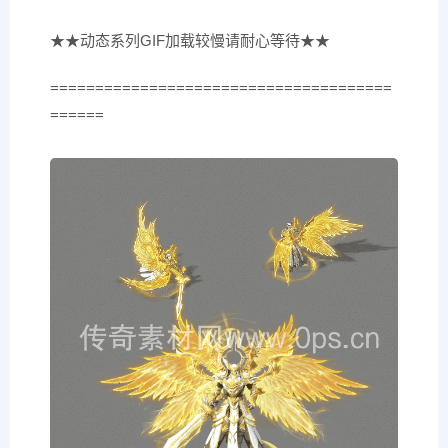
★★动态系列GIF加载较慢请耐心等待★★
======================================
======