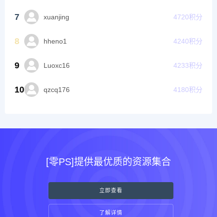
7
xuanjing
4720
积分
8
hheno1
4240
积分
9
Luoxc16
4233
积分
10
qzcq176
4180
积分
[零PS]提供最优质的资源集合
立即查看
了解详情