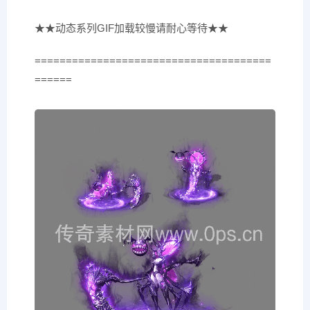
★★动态系列GIF加载较慢请耐心等待★★
======================================
======