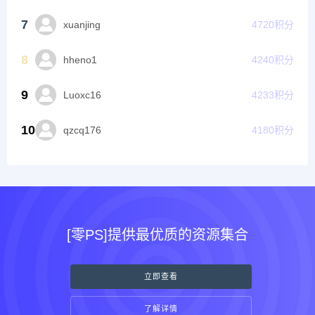
7
xuanjing
4720
积分
8
hheno1
4240
积分
9
Luoxc16
4233
积分
10
qzcq176
4180
积分
[零PS]提供最优质的资源集合
立即查看
了解详情