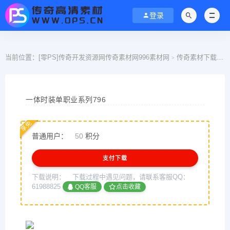
登录
当前位置：
[零PS]传奇开发资源网传奇素材网996素材网
传奇素材下载
>
>
一体时装单职业系列796
享免
普通用户：
50
积分
支付下载
下载说明：
下载过程中遇见问题，请联系客服QQ：
61988825
QQ客服
点击收藏