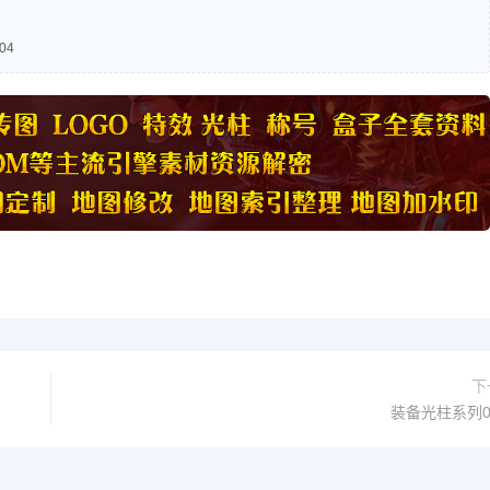
04
下
装备光柱系列0