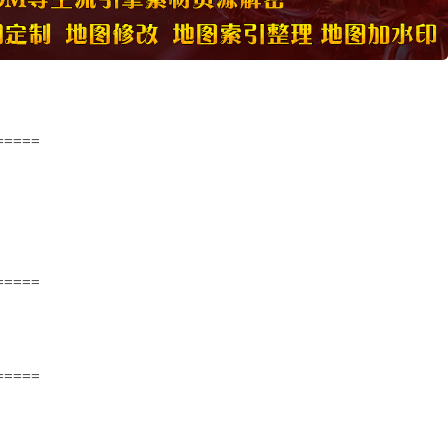
=====
=====
=====