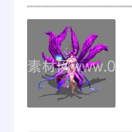
=======================================