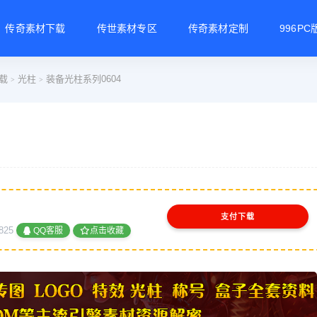
传奇素材下载
传世素材专区
传奇素材定制
996P
载
光柱
装备光柱系列0604
>
>
支付下载
825
QQ客服
点击收藏