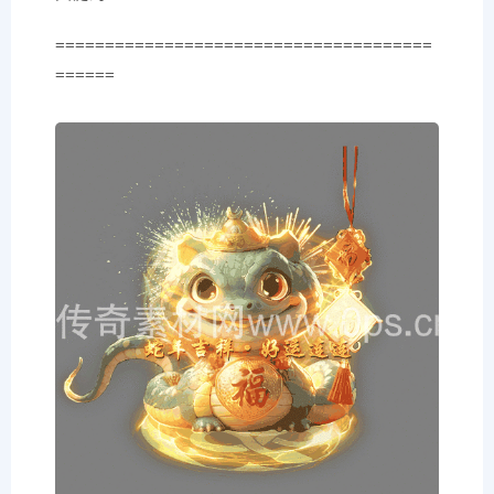
======================================
======